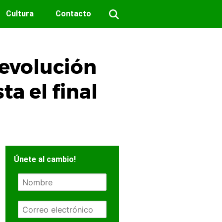
Cultura
Contacto
revolución
ta el final
Únete al cambio!
N
o
m
E
b
m
r