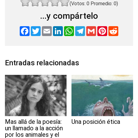
(Votos:
0
Promedio:
0
)
...y compártelo
F
T
E
L
W
T
G
P
R
a
w
m
i
h
e
m
i
e
c
i
a
n
a
l
a
n
d
e
t
i
k
t
e
i
t
d
b
t
l
e
s
g
l
e
i
o
e
d
A
r
r
t
o
r
I
p
a
e
Entradas relacionadas
k
n
p
m
s
t
Mas allá de la poesía:
Una posición ética
un llamado a la acción
por los animales y el