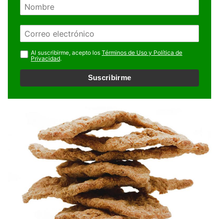
N
o
m
E
b
m
r
a
Al suscribirme, acepto los
Términos de Uso y Política de
e
Privacidad
.
i
l
Suscribirme
*