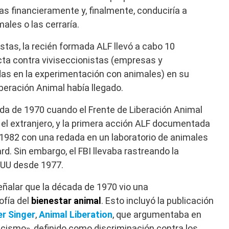
 financieramente y, finalmente, conduciría a
males o las cerraría.
stas, la recién formada ALF llevó a cabo 10
ta contra viviseccionistas (empresas y
das en la experimentación con animales) en su
iberación Animal había llegado.
ada de 1970 cuando el Frente de Liberación Animal
el extranjero, y la primera acción ALF documentada
 1982 con una redada en un laboratorio de animales
d. Sin embargo, el FBI llevaba rastreando la
EUU desde 1977.
ñalar que la década de 1970 vio una
ofía del
bienestar animal
. Esto incluyó la publicación
er Singer
,
Animal Liberation
, que argumentaba en
ecismo», definido como discriminación contra los