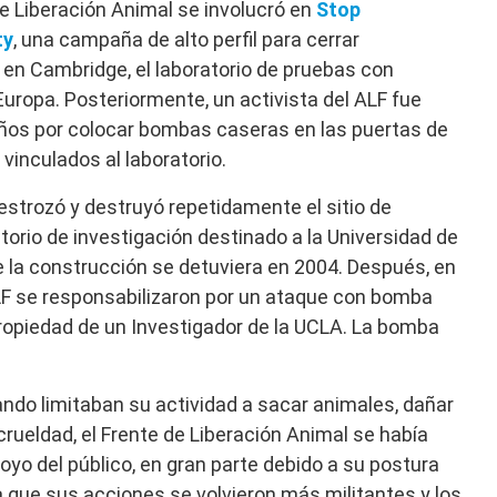
de Liberación Animal se involucró en
Stop
ty
, una campaña de alto perfil para cerrar
en Cambridge, el laboratorio de pruebas con
ropa. Posteriormente, un activista del ALF fue
ños por colocar bombas caseras en las puertas de
vinculados al laboratorio.
destrozó y destruyó repetidamente el sitio de
torio de investigación destinado a la Universidad de
e la construcción se detuviera en 2004. Después, en
ALF se responsabilizaron por un ataque con bomba
ropiedad de un Investigador de la UCLA. La bomba
ndo limitaban su actividad a sacar animales, dañar
crueldad, el Frente de Liberación Animal se había
oyo del público, en gran parte debido a su postura
a que sus acciones se volvieron más militantes y los