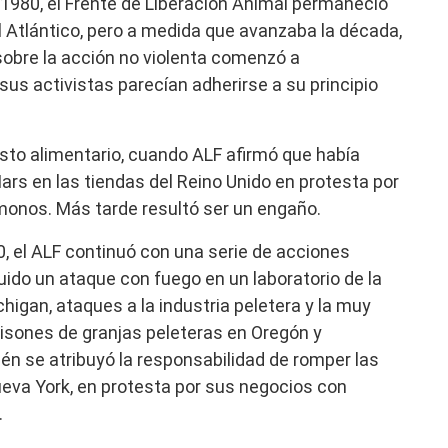
e 1980, el Frente de Liberación Animal permaneció
 Atlántico, pero a medida que avanzaba la década,
 sobre la acción no violenta comenzó a
us activistas parecían adherirse a su principio
usto alimentario, cuando ALF afirmó que había
rs en las tiendas del Reino Unido en protesta por
monos. Más tarde resultó ser un engaño.
, el ALF continuó con una serie de acciones
cluido un ataque con fuego en un laboratorio de la
higan, ataques a la industria peletera y la muy
 visones de granjas peleteras en Oregón y
n se atribuyó la responsabilidad de romper las
eva York, en protesta por sus negocios con
.