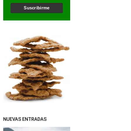
l
*
Suscribirme
NUEVAS ENTRADAS