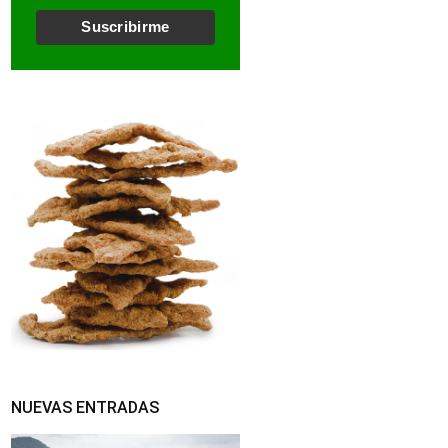
l
*
Suscribirme
NUEVAS ENTRADAS