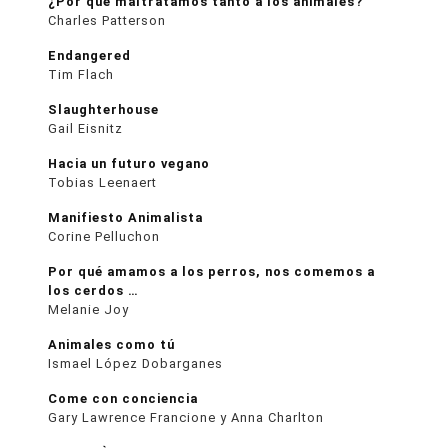
¿Por qué maltratamos tanto a los animales?
Charles Patterson
Endangered
Tim Flach
Slaughterhouse
Gail Eisnitz
Hacia un futuro vegano
Tobias Leenaert
Manifiesto Animalista
Corine Pelluchon
Por qué amamos a los perros, nos comemos a
los cerdos …
Melanie Joy
Animales como tú
Ismael López Dobarganes
Come con conciencia
Gary Lawrence Francione y Anna Charlton