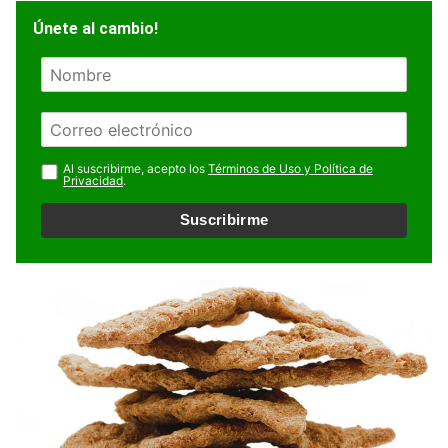
Únete al cambio!
N
o
m
E
b
m
r
a
Al suscribirme, acepto los
Términos de Uso y Política de
e
Privacidad
.
i
l
Suscribirme
*