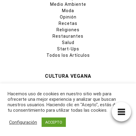
Medio Ambiente
Moda
Opinión
Recetas
Religiones
Restaurantes
Salud
Start-Ups
Todos los Artículos
CULTURA VEGANA
Passatge Can Trona, 23 A
17176 Joanetes, Girona,
Hacemos uso de cookies en nuestro sitio web para
ofrecerte una mejor experiencia y analizar que buscan
España, Europa, Planeta Tierra
nuestros usuarios. Haciendo clic en "Acepto", estás dando
info@culturavegana.com
tu consentimiento para utilizar todas las cookies.
Configuración
ACCEPTO
Política de privacidad