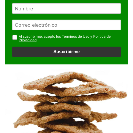
N
o
m
E
b
m
r
a
Al suscribirme, acepto los
Términos de Uso y Política de
e
Privacidad
.
i
l
Suscribirme
*