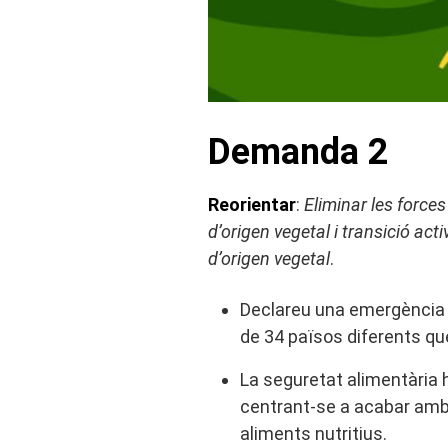
Demanda 2
Reorientar
:
Eliminar les force
d’origen vegetal i transició act
d’origen vegetal
.
Declareu una emergència c
de 34 països diferents que
La seguretat alimentària h
centrant-se a acabar amb 
aliments nutritius.