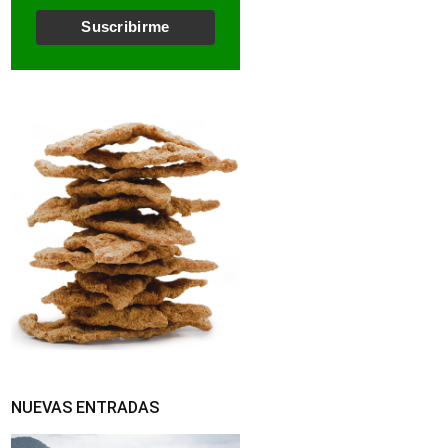
l
*
Suscribirme
NUEVAS ENTRADAS