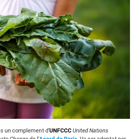
s un complement d’
UNFCCC
United Nations
mate Change
de l’
Acord de París
. Va ser adoptat per