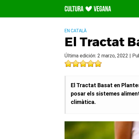
Saltar
al
contenido
EN CATALÀ
El Tractat B
Última edición: 2 marzo, 2022 | Pu
El Tractat Basat en Plant
posar els sistemes alimenta
climàtica.