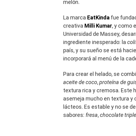
melón.
La marca
EatKinda
fue funda
creativa
Milli Kumar
, y como 
Universidad de Massey, desarro
ingrediente inesperado: la
coli
país, y su sueño se está haci
incorporará al menú de la ca
Para crear el helado, se combi
aceite de coco
,
proteína de gui
textura rica y cremosa. Este h
asemeja mucho en textura y c
lácteos. Es estable y no se de
sabores:
fresa
,
chocolate tripl