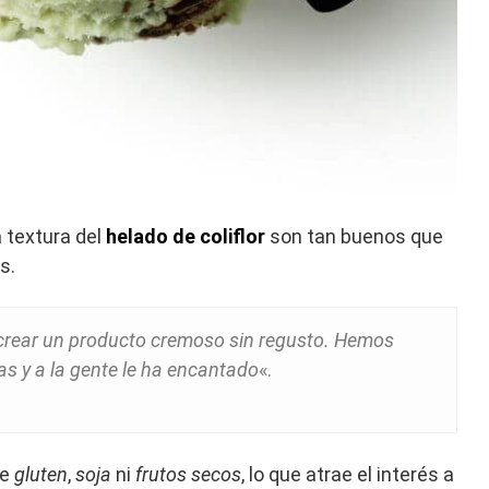
la textura del
helado de coliflor
son tan buenos que
s.
os crear un producto cremoso sin regusto. Hemos
s y a la gente le ha encantado
«.
ne
gluten
,
soja
ni
frutos secos
, lo que atrae el interés a