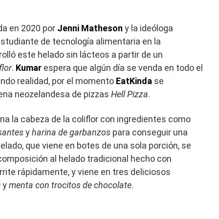
da en 2020 por
Jenni Matheson
y la ideóloga
estudiante de tecnología alimentaria en la
lló este helado sin lácteos a partir de un
flor
.
Kumar
espera que algún día se venda en todo el
endo realidad, por el momento
EatKinda
se
dena neozelandesa de pizzas
Hell Pizza
.
na la cabeza de la coliflor con ingredientes como
santes
y
harina de garbanzos
para conseguir una
elado, que viene en botes de una sola porción, se
omposición al helado tradicional hecho con
rrite rápidamente, y viene en tres deliciosos
e
y
menta con trocitos de chocolate
.