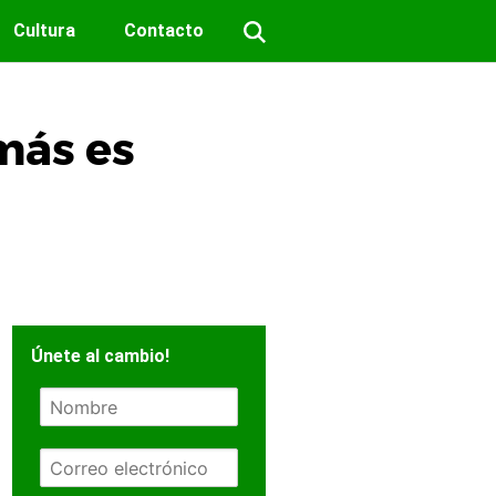
Cultura
Contacto
emás es
Únete al cambio!
N
o
m
E
b
m
r