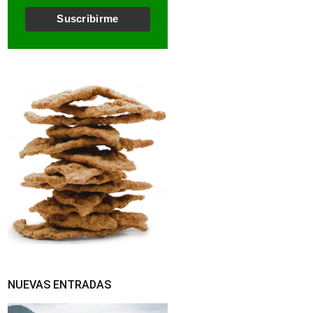
l
*
Suscribirme
NUEVAS ENTRADAS