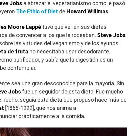
eve Jobs
a abrazar el vegetarianismo como le pasó
eyeron
The Ethic of Diet
de
Howard Willimas
.
ces Moore Lappé
tuvo que ver en sus dietas
taba de convencer a los que le rodeaban.
Steve Jobs
 sobre las virtudes del veganismo y de los ayunos.
eta de fruta
no necesitaba usar desodorante.
omo purificador, y sabía que la digestión es un
abe contemplar.
te sea una gran desconocida para la mayoría. Sin
eve Jobs
fue un seguidor de esta dieta. Fue mucho
 hecho, seguía esta dieta que propuso hace más de
et
[1866-1922], que nos anima a
enunciar prácticamente a la comida.