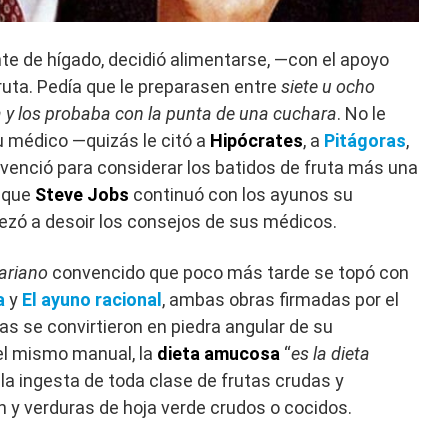
te de hígado, decidió alimentarse, —con el apoyo
uta. Pedía que le preparasen entre
siete u ocho
ba y los probaba con la punta de una cuchara
. No le
 médico —quizás le citó a
Hipócrates
, a
Pitágoras
,
nvenció para considerar los batidos de fruta más una
nque
Steve Jobs
continuó con los ayunos su
zó a desoir los consejos de sus médicos.
tariano
convencido que poco más tarde se topó con
a
y
El ayuno racional
, ambas obras firmadas por el
as se convirtieron en piedra angular de su
el mismo manual, la
dieta amucosa
“
es la dieta
 la ingesta de toda clase de frutas crudas y
n y verduras de hoja verde crudos o cocidos.