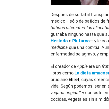
Después de su fatal transplan
médico— sólo de batidos de fr
batidos diferentes, los alinea
gustaba ninguno hasta que su
Hesíodo
o
Plutarco
— y le co
medicina
que una
comida
. Au
enfermedad se agravó, y empe
El creador de
Apple
era un
fru
libros como
La dieta amucos
prusiano
Ehret
, cuyas creenci
vida. Según podemos leer en 
vegana original
” y consiste en
cocidas, vegetales sin almidó