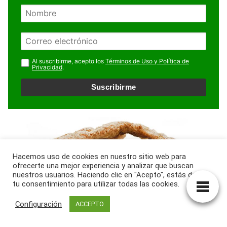
N
o
m
E
b
m
r
a
Al suscribirme, acepto los
Términos de Uso y Política de
e
Privacidad
.
i
l
Suscribirme
*
Hacemos uso de cookies en nuestro sitio web para
ofrecerte una mejor experiencia y analizar que buscan
nuestros usuarios. Haciendo clic en "Acepto", estás dando
tu consentimiento para utilizar todas las cookies.
Configuración
ACCEPTO