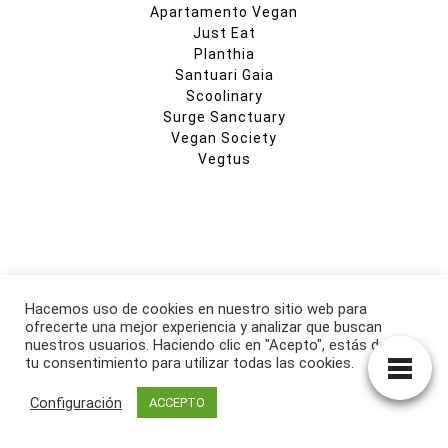
Apartamento Vegan
Just Eat
Planthia
Santuari Gaia
Scoolinary
Surge Sanctuary
Vegan Society
Vegtus
CATEGORIAS
Hacemos uso de cookies en nuestro sitio web para
ofrecerte una mejor experiencia y analizar que buscan
Activismo
nuestros usuarios. Haciendo clic en "Acepto", estás dando
Alimentación
tu consentimiento para utilizar todas las cookies.
Arte
Derechos Animales
Configuración
ACCEPTO
Documentales
Entrevistas