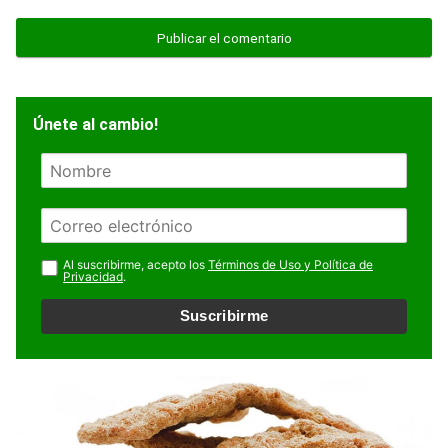
Únete al cambio!
N
o
m
E
b
m
r
a
Al suscribirme, acepto los
Términos de Uso y Política de
e
Privacidad
.
i
l
Suscribirme
*