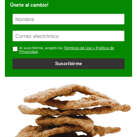
Únete al cambio!
N
o
m
E
b
m
r
a
Al suscribirme, acepto los
Términos de Uso y Política de
e
Privacidad
.
i
l
Suscribirme
*