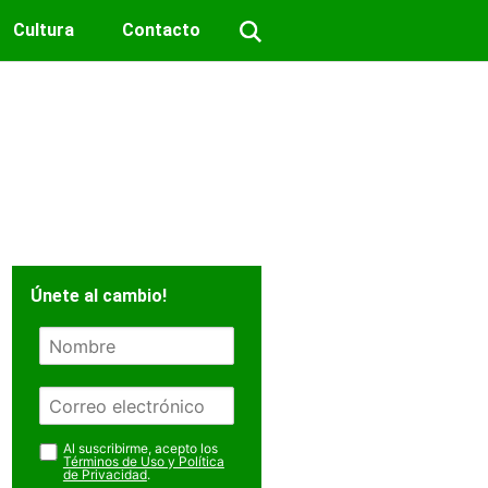
Cultura
Contacto
Únete al cambio!
N
o
m
E
b
m
r
a
Al suscribirme, acepto los
e
Términos de Uso y Política
i
de Privacidad
.