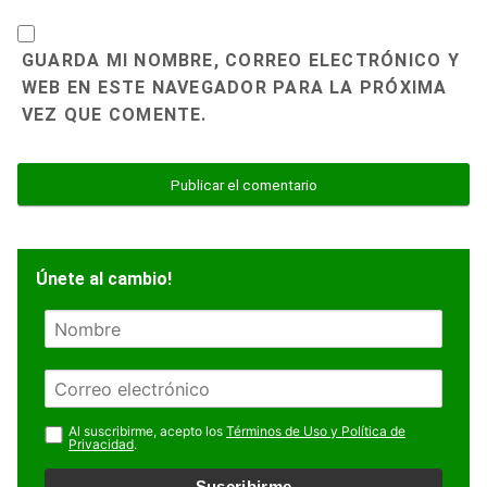
GUARDA MI NOMBRE, CORREO ELECTRÓNICO Y
WEB EN ESTE NAVEGADOR PARA LA PRÓXIMA
VEZ QUE COMENTE.
Únete al cambio!
N
o
m
E
b
m
r
a
Al suscribirme, acepto los
Términos de Uso y Política de
e
Privacidad
.
i
l
Suscribirme