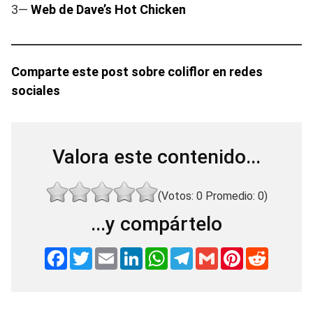
3—
Web de
Dave’s Hot Chicken
Comparte este post sobre coliflor en redes
sociales
Valora este contenido...
(Votos:
0
Promedio:
0
)
...y compártelo
F
T
E
L
W
T
G
P
R
a
w
m
i
h
e
m
i
e
c
i
a
n
a
l
a
n
d
e
t
i
k
t
e
i
t
d
b
t
l
e
s
g
l
e
i
o
e
d
A
r
r
t