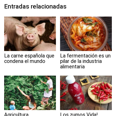
o
r
I
p
a
e
Entradas relacionadas
k
n
p
m
s
t
La fermentación es un
La carne española que
pilar de la industria
condena el mundo
alimentaria
Agricultura
Los zumos Vida!