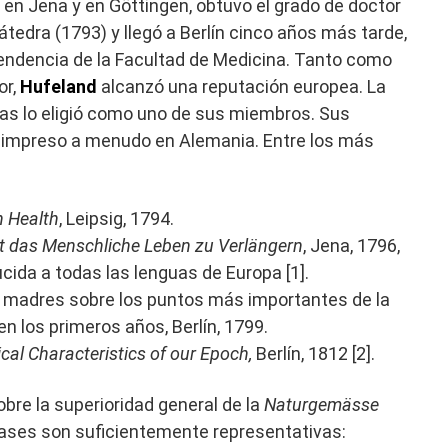
en Jena y en Göttingen, obtuvo el grado de doctor
tedra (1793) y llegó a Berlín cinco años más tarde,
tendencia de la Facultad de Medicina. Tanto como
or,
Hufeland
alcanzó una reputación europea. La
s lo eligió como uno de sus miembros. Sus
eimpreso a menudo en Alemania. Entre los más
n Health
, Leipsig, 1794.
st das Menschliche Leben zu Verlängern
, Jena, 1796,
cida a todas las lenguas de Europa [1].
 madres sobre los puntos más importantes de la
en los primeros años, Berlín, 1799.
ical Characteristics of our Epoch
,
Berlín, 1812 [2].
bre la superioridad general de la
Naturgemässe
frases son suficientemente representativas: