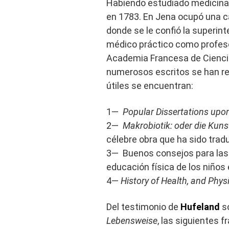
Habiendo estudiado medicina 
en 1783. En Jena ocupó una cá
donde se le confió la superin
médico práctico como profes
Academia Francesa de Ciencia
numerosos escritos se han r
útiles se encuentran:
1—
Popular Dissertations upo
2—
Makrobiotik: oder die Kun
célebre obra que ha sido tradu
3— Buenos consejos para las
educación física de los niños 
4—
History of Health, and Phys
Del testimonio de
Hufeland
so
Lebensweise
, las siguientes 