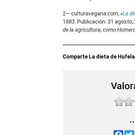
2— culturavegana.com, «
La di
1883. Publicación: 31 agosto,
de la agricultura, como Homero 
Comparte La dieta de Hufel
Valor
.
F