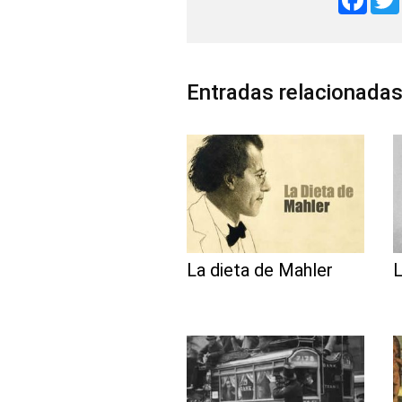
a
c
e
b
o
o
Entradas relacionada
k
La dieta de Mahler
L