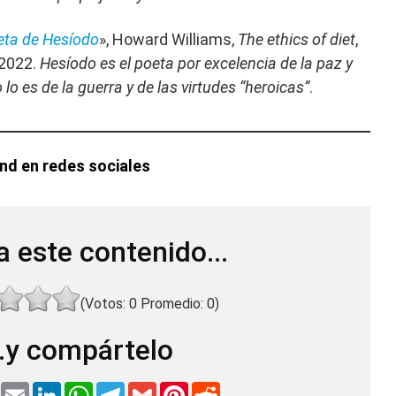
eta de Hesíodo
», Howard Williams,
The ethics of diet
,
 2022.
Hesíodo es el poeta por excelencia de la paz y
lo es de la guerra y de las virtudes “heroicas”
.
and
en redes sociales
a este contenido...
(Votos:
0
Promedio:
0
)
..y compártelo
T
E
L
W
T
G
P
R