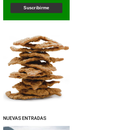
l
*
Suscribirme
NUEVAS ENTRADAS