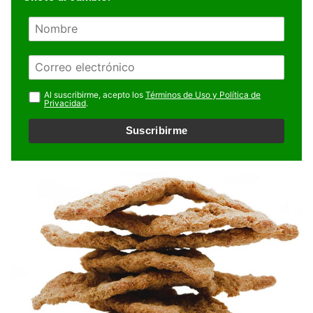
N
o
m
E
b
m
r
a
Al suscribirme, acepto los
Términos de Uso y Política de
e
Privacidad
.
i
l
Suscribirme
*