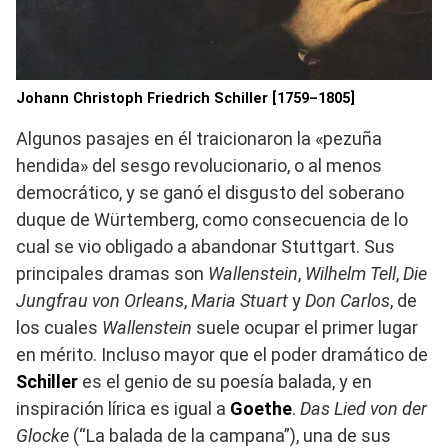
Johann Christoph Friedrich Schiller
[1759–1805]
Algunos pasajes en él traicionaron la «pezuña
hendida» del sesgo revolucionario, o al menos
democrático, y se ganó el disgusto del soberano
duque de Würtemberg, como consecuencia de lo
cual se vio obligado a abandonar Stuttgart. Sus
principales dramas son
Wallenstein
,
Wilhelm Tell
,
Die
Jungfrau von Orleans
,
Maria Stuart
y
Don Carlos
, de
los cuales
Wallenstein
suele ocupar el primer lugar
en mérito. Incluso mayor que el poder dramático de
Schiller
es el genio de su poesía balada, y en
inspiración lírica es igual a
Goethe
.
Das Lied von der
Glocke
(“La balada de la campana”), una de sus