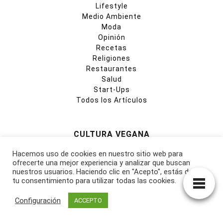
Lifestyle
Medio Ambiente
Moda
Opinión
Recetas
Religiones
Restaurantes
Salud
Start-Ups
Todos los Artículos
CULTURA VEGANA
Passatge Can Trona, 23 A
Hacemos uso de cookies en nuestro sitio web para
ofrecerte una mejor experiencia y analizar que buscan
17176 Joanetes, Girona,
nuestros usuarios. Haciendo clic en "Acepto", estás dando
España, Europa, Planeta Tierra
tu consentimiento para utilizar todas las cookies.
info@culturavegana.com
Configuración
ACCEPTO