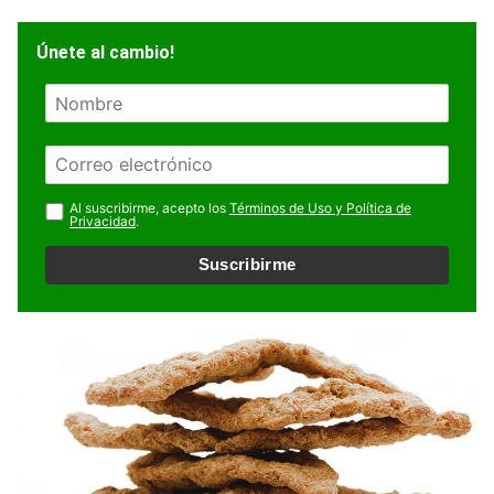
Únete al cambio!
N
o
m
E
b
m
r
a
Al suscribirme, acepto los
Términos de Uso y Política de
e
Privacidad
.
i
l
Suscribirme
*