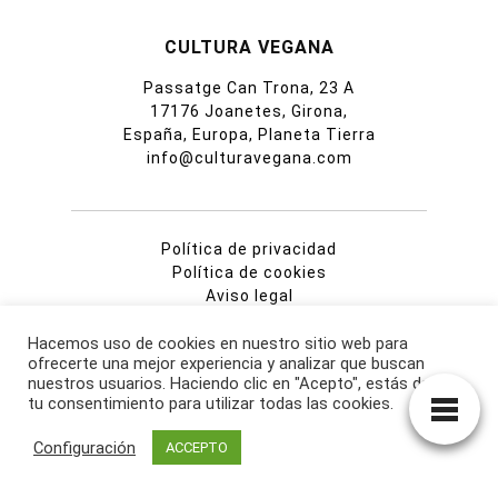
CULTURA VEGANA
Passatge Can Trona, 23 A
17176 Joanetes, Girona,
España, Europa, Planeta Tierra
info@culturavegana.com
Política de privacidad
Política de cookies
Aviso legal
Hacemos uso de cookies en nuestro sitio web para
ofrecerte una mejor experiencia y analizar que buscan
nuestros usuarios. Haciendo clic en "Acepto", estás dando
tu consentimiento para utilizar todas las cookies.
La información contenida en esta web no pretende
sustituir ninguna opinión o diagnóstico profesional ni
Configuración
ACCEPTO
ningún tratamiento médico. No ofrece ningún consejo
legal ni médico. Todo el contenido de esta página tiene
propósito de información general. Si tienes alguna duda