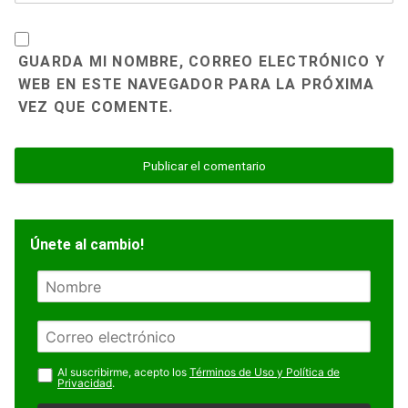
GUARDA MI NOMBRE, CORREO ELECTRÓNICO Y
WEB EN ESTE NAVEGADOR PARA LA PRÓXIMA
VEZ QUE COMENTE.
Únete al cambio!
N
o
m
E
b
m
r
a
Al suscribirme, acepto los
Términos de Uso y Política de
e
Privacidad
.
i
l