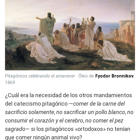
Pitagóricos celebrando el amanecer
· Óleo de
Fyodor Bronnikov
,
1869
¿Cuál era la necesidad de los otros mandamientos
del catecismo pitagórico —
comer de la carne del
sacrificio solamente
,
no sacrificar un pollo blanco
,
no
consumir el corazón y el cerebro
,
no comer el pez
sagrado
— si los pitagóricos «ortodoxos» no tenían
que comer ningún animal vivo?