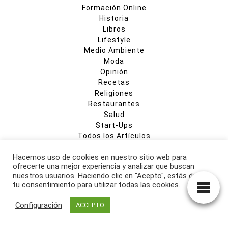
Formación Online
Historia
Libros
Lifestyle
Medio Ambiente
Moda
Opinión
Recetas
Religiones
Restaurantes
Salud
Start-Ups
Todos los Artículos
Hacemos uso de cookies en nuestro sitio web para
ofrecerte una mejor experiencia y analizar que buscan
CULTURA VEGANA
nuestros usuarios. Haciendo clic en "Acepto", estás dando
tu consentimiento para utilizar todas las cookies.
Passatge Can Trona, 23 A
17176 Joanetes, Girona,
Configuración
ACCEPTO
España, Europa, Planeta Tierra
info@culturavegana.com