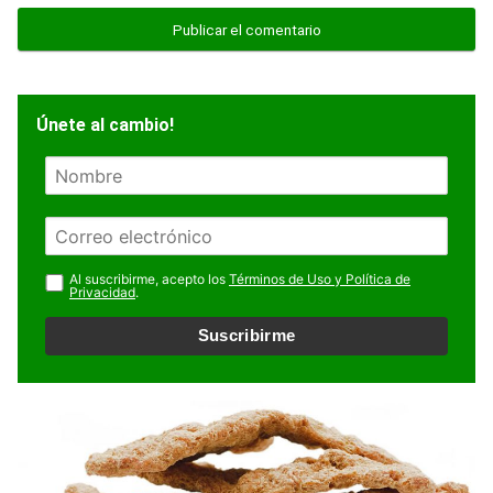
Únete al cambio!
N
o
m
E
b
m
r
a
Al suscribirme, acepto los
Términos de Uso y Política de
e
Privacidad
.
i
l
Suscribirme
*