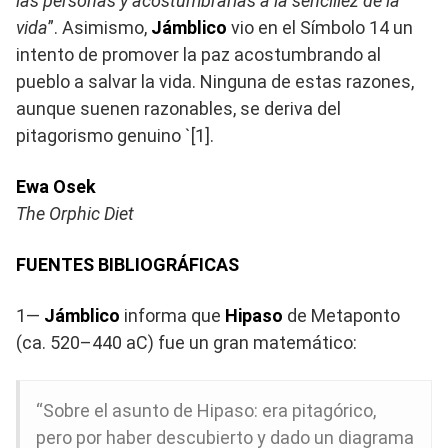
las personas y acostumbrarlas a la sencillez de la
vida
”. Asimismo,
Jámblico
vio en el Símbolo 14 un
intento de promover la paz acostumbrando al
pueblo a salvar la vida. Ninguna de estas razones,
aunque suenen razonables, se deriva del
pitagorismo genuino `[1].
Ewa Osek
The Orphic Diet
FUENTES BIBLIOGRÁFICAS
1—
Jámblico
informa que
Hipaso
de Metaponto
(ca. 520–440 aC) fue un gran matemático:
“Sobre el asunto de Hipaso: era pitagórico,
pero por haber descubierto y dado un diagrama