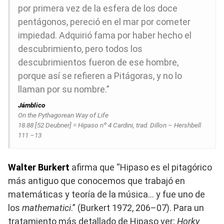
por primera vez de la esfera de los doce
pentágonos, pereció en el mar por cometer
impiedad. Adquirió fama por haber hecho el
descubrimiento, pero todos los
descubrimientos fueron de ese hombre,
porque así se refieren a Pitágoras, y no lo
llaman por su nombre.”
Jámblico
On the Pythagorean Way of Life
18.88 [52 Deubner] = Hipaso nº 4 Cardini, trad. Dillon – Hershbell
111 –13
Walter Burkert
afirma que “Hipaso es el pitagórico
más antiguo que conocemos que trabajó en
matemáticas y teoría de la música… y fue uno de
los
mathematici
.” (Burkert 1972, 206–07). Para un
tratamiento más detallado de Hipaso ver:
Horky