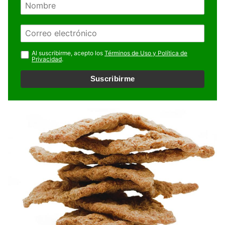
o
m
E
b
m
r
a
Al suscribirme, acepto los
Términos de Uso y Política de
e
Privacidad
.
i
l
Suscribirme
*