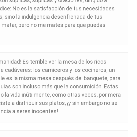
on súplicas, súplicas y oraciones; dirigido a
dice: No es la satisfacción de tus necesidades
, sino la indulgencia desenfrenada de tus
es matar, pero no me mates para que puedas
manidad! Es terrible ver la mesa de los ricos
 cadáveres: los carniceros y los cocineros; un
ble es la misma mesa después del banquete, para
iquias son incluso más que la consumición. Estas
o la vida inútilmente, como otras veces, por mera
siste a distribuir sus platos, ¡y sin embargo no se
tencia a seres inocentes!