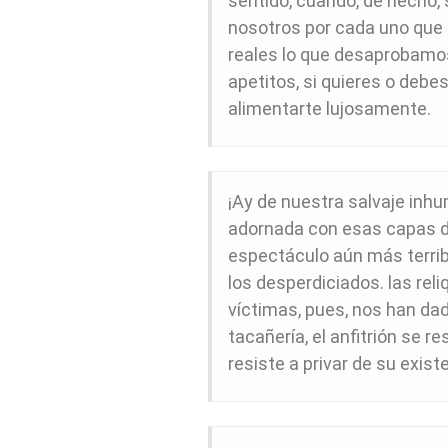
sentido, cuando, de hecho, s
nosotros por cada uno que 
reales lo que desaprobamos
apetitos, si quieres o deb
alimentarte lujosamente.
¡Ay de nuestra salvaje inhu
adornada con esas capas de
espectáculo aún más terri
los desperdiciados. las rel
víctimas, pues, nos han dad
tacañería, el anfitrión se re
resiste a privar de su exis