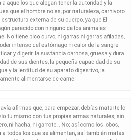
 a aquellos que alegan tener la autoridad y la
ues que el hombre no es, por naturaleza, carnívoro
la estructura externa de su cuerpo, ya que El
ngún parecido con ninguno de los animales
e. No tiene pico curvo, ni garras ni garras afiladas,
poder intenso del estómago ni calor de la sangre
car y digerir. la sustancia carnosa, gruesa y dura.
avidad de sus dientes, la pequeña capacidad de su
ua y la lentitud de su aparato digestivo, la
ramente alimentarse de carne.
odavía afirmas que, para empezar, debías matarte lo
lo tú mismo con tus propias armas naturales, sin
ro, ni hacha, ni garrote. . No; así como los lobos,
n a todos los que se alimentan, así también matas