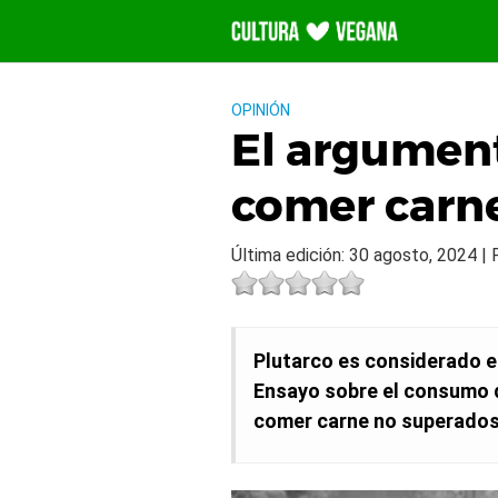
Saltar
al
contenido
OPINIÓN
El argument
comer carn
Última edición: 30 agosto, 2024 | P
Plutarco es considerado el
Ensayo sobre el consumo d
comer carne no superados 