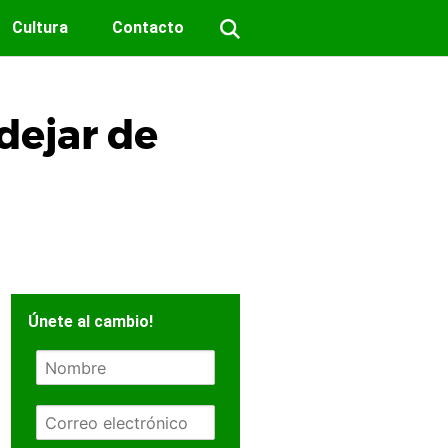
Cultura
Contacto
dejar de
Únete al cambio!
N
o
m
E
b
m
r