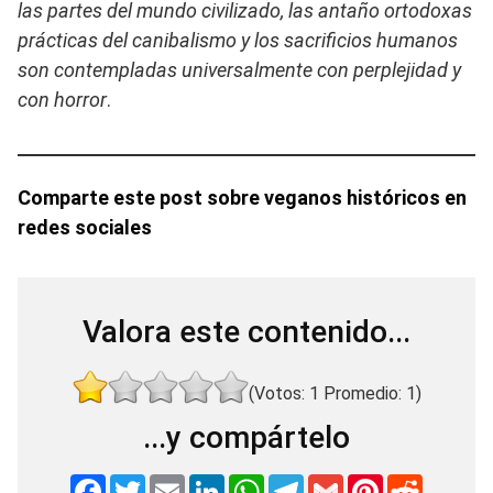
las partes del mundo civilizado, las antaño ortodoxas
prácticas del canibalismo y los sacrificios humanos
son contempladas universalmente con perplejidad y
con horror
.
Comparte este post sobre veganos históricos en
redes sociales
Valora este contenido...
(Votos:
1
Promedio:
1
)
...y compártelo
F
T
E
L
W
T
G
P
R