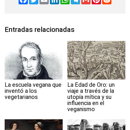
a
w
m
i
h
e
m
i
e
c
i
a
n
a
l
a
n
d
e
t
i
k
t
e
i
t
d
b
t
l
e
s
g
l
e
i
o
e
d
A
r
r
t
o
r
I
p
a
e
Entradas relacionadas
k
n
p
m
s
t
La escuela vegana que
La Edad de Oro: un
inventó a los
viaje a través de la
vegetarianos
utopía mítica y su
influencia en el
veganismo