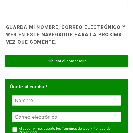
GUARDA MI NOMBRE, CORREO ELECTRÓNICO Y
WEB EN ESTE NAVEGADOR PARA LA PRÓXIMA
VEZ QUE COMENTE.
Únete al cambio!
N
o
m
E
b
m
r
a
Al suscribirme, acepto los
Términos de Uso y Política de
e
Privacidad
.
i