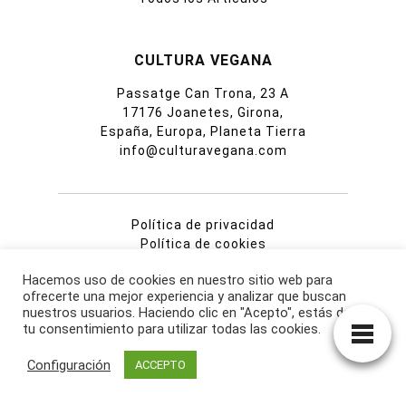
CULTURA VEGANA
Passatge Can Trona, 23 A
17176 Joanetes, Girona,
España, Europa, Planeta Tierra
info@culturavegana.com
Política de privacidad
Política de cookies
Aviso legal
Hacemos uso de cookies en nuestro sitio web para
ofrecerte una mejor experiencia y analizar que buscan
nuestros usuarios. Haciendo clic en "Acepto", estás dando
tu consentimiento para utilizar todas las cookies.
Configuración
ACCEPTO
La información contenida en esta web no pretende
sustituir ninguna opinión o diagnóstico profesional ni
ningún tratamiento médico. No ofrece ningún consejo