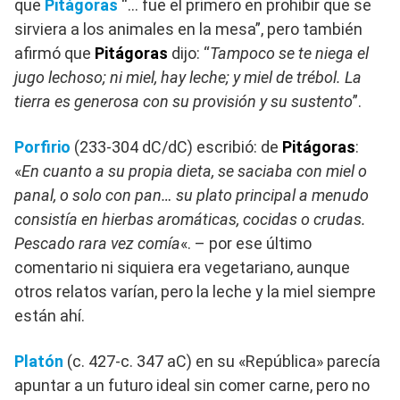
que
Pitágoras
“… fue el primero en prohibir que se
sirviera a los animales en la mesa”, pero también
afirmó que
Pitágoras
dijo: “
Tampoco se te niega el
jugo lechoso; ni miel, hay leche; y miel de trébol. La
tierra es generosa con su provisión y su sustento
”.
Porfirio
(233-304 dC/dC) escribió: de
Pitágoras
:
«
En cuanto a su propia dieta, se saciaba con miel o
panal, o solo con pan… su plato principal a menudo
consistía en hierbas aromáticas, cocidas o crudas.
Pescado rara vez comía
«. – por ese último
comentario ni siquiera era vegetariano, aunque
otros relatos varían, pero la leche y la miel siempre
están ahí.
Platón
(c. 427-c. 347 aC) en su «República» parecía
apuntar a un futuro ideal sin comer carne, pero no