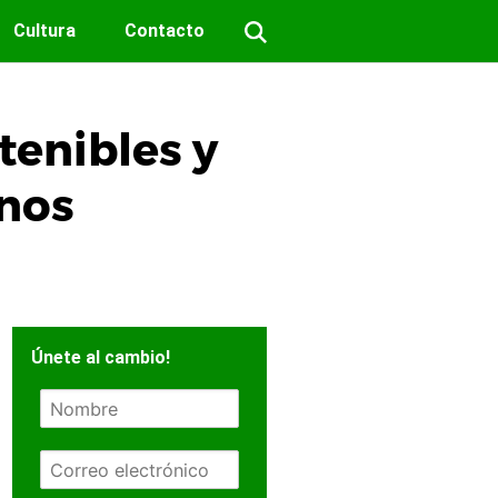
Cultura
Contacto
tenibles y
anos
Únete al cambio!
N
o
m
E
b
m
r