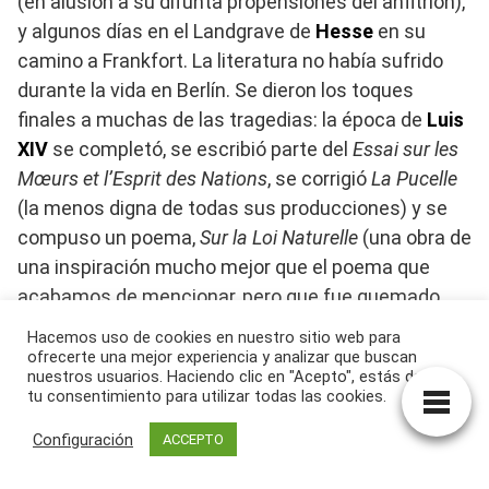
(en alusión a su difunta propensiones del anfitrión),
y algunos días en el Landgrave de
Hesse
en su
camino a Frankfort. La literatura no había sufrido
durante la vida en Berlín. Se dieron los toques
finales a muchas de las tragedias: la época de
Luis
XIV
se completó, se escribió parte del
Essai sur les
Mœurs et l’Esprit des Nations
, se corrigió
La Pucelle
(la menos digna de todas sus producciones) y se
compuso un poema,
Sur la Loi Naturelle
(una obra de
una inspiración mucho mejor que el poema que
acabamos de mencionar, pero que fue quemado
públicamente en París por el celo mal dirigido de los
Hacemos uso de cookies en nuestro sitio web para
fanáticos). En un poema posterior sobre la
ofrecerte una mejor experiencia y analizar que buscan
nuestros usuarios. Haciendo clic en "Acepto", estás dando
destrucción de Lisboa, así como en el romance de
tu consentimiento para utilizar todas las cookies.
Candide
, inflamado de indignación ante las
Configuración
ACCEPTO
hipocresías y travesuras del credo del Optimismo
(como se entiende generalmente), tan bienvenido a