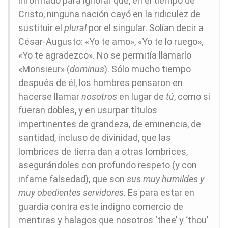
informado para ignorar que, en el tiempo de
Cristo, ninguna nación cayó en la ridiculez de
sustituir el
plural
por el singular. Solían decir a
César-Augusto: «Yo te amo», «Yo te lo ruego»,
«Yo te agradezco». No se permitía llamarlo
«Monsieur» (
dominus
). Sólo mucho tiempo
después de él, los hombres pensaron en
hacerse llamar
nosotros
en lugar de
tú
, como si
fueran dobles, y en usurpar títulos
impertinentes de grandeza, de eminencia, de
santidad, incluso de divinidad, que las
lombrices de tierra dan a otras lombrices,
asegurándoles con profundo respeto (y con
infame falsedad), que son
sus muy humildes y
muy obedientes servidores
. Es para estar en
guardia contra este indigno comercio de
mentiras y halagos que nosotros ‘thee’ y ‘thou’