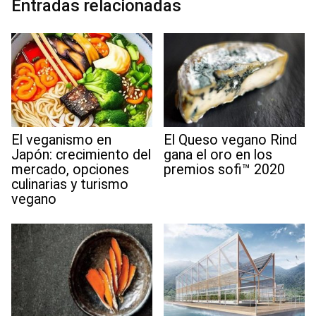
Entradas relacionadas
k
n
p
m
s
t
El veganismo en
El Queso vegano Rind
Japón: crecimiento del
gana el oro en los
mercado, opciones
premios sofi™ 2020
culinarias y turismo
vegano