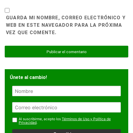
GUARDA MI NOMBRE, CORREO ELECTRÓNICO Y
WEB EN ESTE NAVEGADOR PARA LA PRÓXIMA
VEZ QUE COMENTE.
Únete al cambio!
N
o
m
E
b
m
r
a
Al suscribirme, acepto los
Términos de Uso y Política de
e
Privacidad
.
i
l