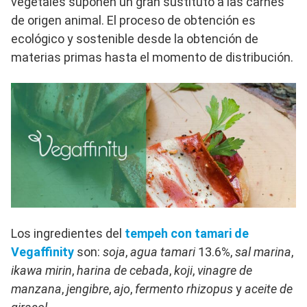
vegetales suponen un gran sustituto a las carnes
de origen animal. El proceso de obtención es
ecológico y sostenible desde la obtención de
materias primas hasta el momento de distribución.
Los ingredientes del
tempeh con tamari de
Vegaffinity
son:
soja
,
agua tamari
13.6%,
sal marina
,
ikawa mirin
,
harina de cebada
,
koji
,
vinagre de
manzana
,
jengibre
,
ajo
,
fermento rhizopus
y
aceite de