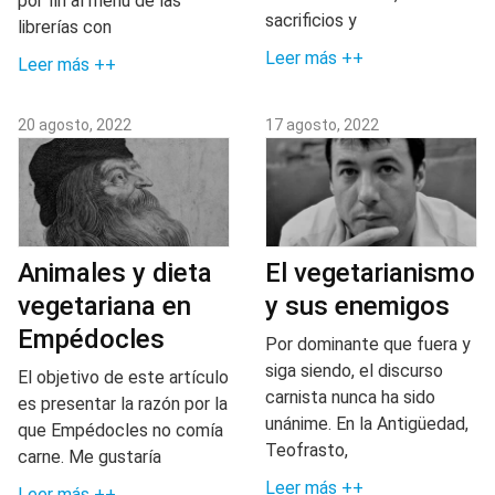
por fin al menú de las
sacrificios y
librerías con
Leer más ++
Leer más ++
20 agosto, 2022
17 agosto, 2022
Animales y dieta
El vegetarianismo
vegetariana en
y sus enemigos
Empédocles
Por dominante que fuera y
siga siendo, el discurso
El objetivo de este artículo
carnista nunca ha sido
es presentar la razón por la
unánime. En la Antigüedad,
que Empédocles no comía
Teofrasto,
carne. Me gustaría
Leer más ++
Leer más ++